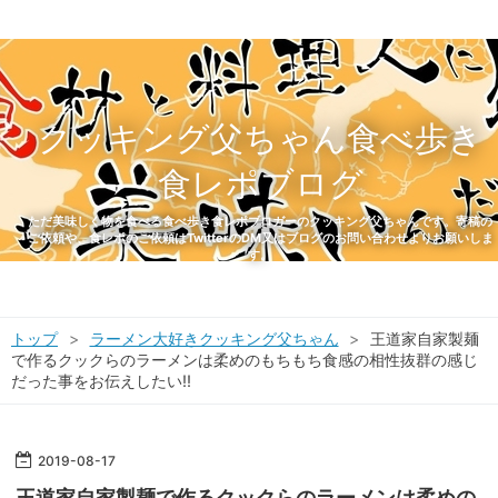
クッキング父ちゃん食べ歩き
食レポブログ
ただ美味しく物を食べる食べ歩き食レポブロガーのクッキング父ちゃんです。寄稿の
ご依頼や、食レポのご依頼はTwitterのDM又はブログのお問い合わせよりお願いしま
す。
トップ
>
ラーメン大好きクッキング父ちゃん
>
王道家自家製麺
で作るクックらのラーメンは柔めのもちもち食感の相性抜群の感じ
だった事をお伝えしたい‼️
2019
-
08
-
17
王道家自家製麺で作るクックらのラーメンは柔めの