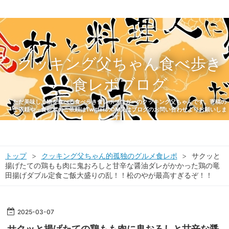
クッキング父ちゃん食べ歩き
食レポブログ
ただ美味しく物を食べる食べ歩き食レポブロガーのクッキング父ちゃんです。寄稿の
ご依頼や、食レポのご依頼はTwitterのDM又はブログのお問い合わせよりお願いしま
す。
トップ
>
クッキング父ちゃん的孤独のグルメ食レポ
>
サクッと
揚げたての鶏もも肉に鬼おろしと甘辛な醤油ダレがかかった鶏の竜
田揚げダブル定食ご飯大盛りの乱！！松のやが最高すぎるぞ！！
2025
-
03
-
07
サクッと揚げたての鶏もも肉に鬼おろしと甘辛な醤