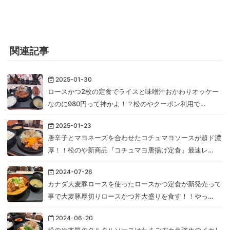
関連記事
2025-01-30
ロースかつ2枚の定食でライスと味噌汁おかわりオッケー
なのに980円って神かよ！？松のやクーポン利用で…
2025-01-23
唐辛子とマヨネーズを合わせたコチュマヨソースが超ド濃
厚！！松のや新商品『コチュマヨ唐揚げ定食』最速レ…
2024-07-26
カナダ大麦豚ロースを使ったロースかつ定食が新発売って
事で大麦豚厚切りロースかつ丼大盛りを食す！！やっ…
2024-06-20
松のや本気のタルタルソースはたまごヂカラ強めのイカし